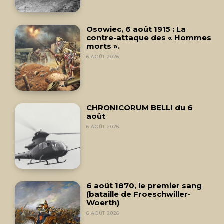
Osowiec, 6 août 1915 : La
contre-attaque des « Hommes
morts ».
6 AOÛT 2026
CHRONICORUM BELLI du 6
août
6 AOÛT 2026
6 août 1870, le premier sang
(bataille de Froeschwiller-
Woerth)
6 AOÛT 2026