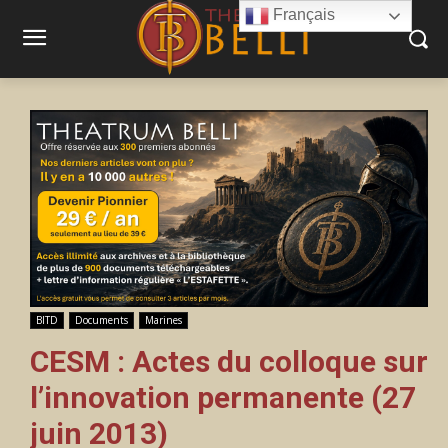
Français
BITD
Documents
Marines
CESM : Actes du colloque sur
l’innovation permanente (27
juin 2013)