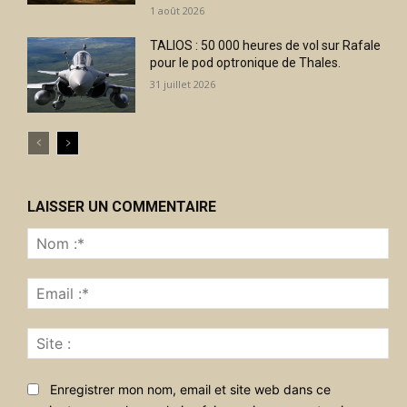
1 août 2026
TALIOS : 50 000 heures de vol sur Rafale
pour le pod optronique de Thales.
31 juillet 2026
LAISSER UN COMMENTAIRE
No
:*
Ema
:*
Sit
:
Enregistrer mon nom, email et site web dans ce