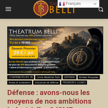
Français
CONTRIBUTEURS TB
Cercle Maréchal Foch
DÉFENSE
Armées françaises
Armes et armement
Industries de défense
PREMIERES LIGNES
Défense : avons-nous les
moyens de nos ambitions