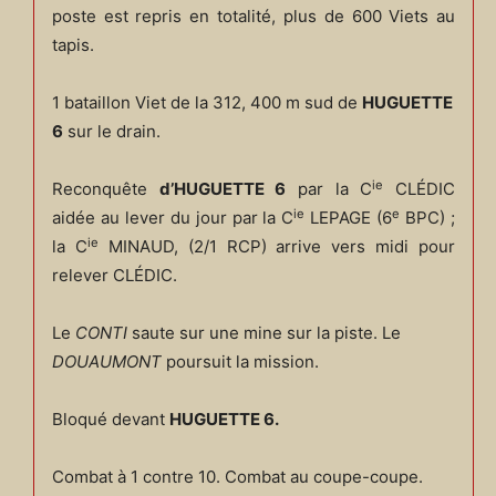
poste est repris en totalité, plus de 600 Viets au
tapis.
1 bataillon Viet de la 312, 400 m sud de
HUGUETTE
6
sur le drain.
ie
Reconquête
d’HUGUETTE 6
par la C
CLÉDIC
ie
e
aidée au lever du jour par la C
LEPAGE (6
BPC) ;
ie
la C
MINAUD, (2/1 RCP) arrive vers midi pour
relever CLÉDIC.
Le
CONTI
saute sur une mine sur la piste. Le
DOUAUMONT
poursuit la mission.
Bloqué devant
HUGUETTE 6.
Combat à 1 contre 10. Combat au coupe-coupe.