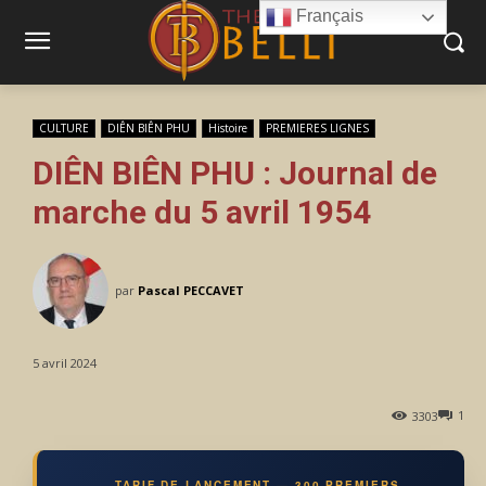
Français
CULTURE
DIÊN BIÊN PHU
Histoire
PREMIERES LIGNES
DIÊN BIÊN PHU : Journal de
marche du 5 avril 1954
par
Pascal PECCAVET
5 avril 2024
1
3303
TARIF DE LANCEMENT — 300 PREMIERS