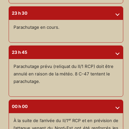
23 h 30
Parachutage en cours.
23 h 45
Parachutage prévu (reliquat du II/1 RCP) doit être
annulé en raison de la météo. 8 C-47 tentent le
parachutage.
00 h 00
er
À la suite de l’arrivée du II/1
RCP et en prévision de
l’attaque venant du Nord-Est ont été renforcés les