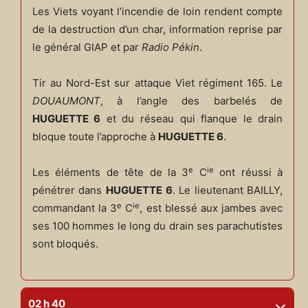
Les Viets voyant l’incendie de loin rendent compte
de la destruction d’un char, information reprise par
le général GIAP et par
Radio Pékin
.
Tir au Nord-Est sur attaque Viet régiment 165. Le
DOUAUMONT
, à l’angle des barbelés de
HUGUETTE 6
et du réseau qui flanque le drain
bloque toute l’approche à
HUGUETTE 6
.
e
ie
Les éléments de tête de la 3
C
ont réussi à
pénétrer dans
HUGUETTE 6
. Le lieutenant BAILLY,
e
ie
commandant la 3
C
, est blessé aux jambes avec
ses 100 hommes le long du drain ses parachutistes
sont bloqués.
02 h 40