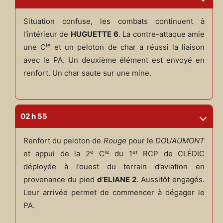
Situation confuse, les combats continuent à
l’intérieur de
HUGUETTE 6
. La contre-attaque amie
ie
une C
et un peloton de char a réussi la liaison
avec le PA. Un deuxième élément est envoyé en
renfort. Un char saute sur une mine.
02 h 55
Renfort du peloton de
Rouge
pour le
DOUAUMONT
e
ie
er
et appui de la 2
C
du 1
RCP de CLÉDIC
déployée à l’ouest du terrain d’aviation en
provenance du pied
d’ELIANE 2
. Aussitôt engagés.
Leur arrivée permet de commencer à dégager le
PA.