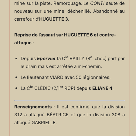
mine sur la piste. Remorquage. Le
CONTI
saute de
nouveau sur une mine, déchenillé. Abandonné au
carrefour d’
HUGUETTE 3
.
Reprise de l’assaut sur HUGUETTE 6 et contre-
attaque :
ie
e
Depuis
Epervier
la C
BAILLY (8
choc) part par
le drain mais est arrêtée à mi-chemin.
Le lieutenant VIARD avec 50 légionnaires.
ie
er
La C
CLÉDIC (2/1
RCP) depuis
ELIANE 4
.
Renseignements :
Il est confirmé que la division
312 a attaqué BÉATRICE et que la division 308 a
attaqué GABRIELLE.