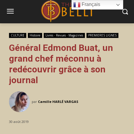
Français
CULTURE
Histoire
Livres - Revues - Magazines
PREMIERES LIGNES
Général Edmond Buat, un
grand chef méconnu à
redécouvrir grâce à son
journal
par
Camille HARLÉ VARGAS
30 août 2019