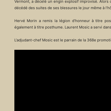
Vermont, a décelé un engin explosif improvisé. Alors qu
décédé des suites de ses blessures le jour même à l’hôp
Hervé Morin a remis la légion d’honneur à titre po
également à titre posthume. Laurent Mosic a servi dans
L’adjudant-chef Mosic est le parrain de la 368e promot