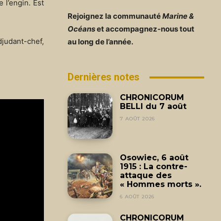
 l’engin. Est
Rejoignez la communauté
Marine &
Océans
et accompagnez-nous tout
judant-chef,
au long de l’année.
Dernières notes
CHRONICORUM
BELLI du 7 août
7 AOÛT 2026
Osowiec, 6 août
1915 : La contre-
attaque des
« Hommes morts ».
6 AOÛT 2026
CHRONICORUM