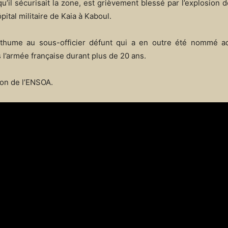
’il sécurisait la zone, est grièvement blessé par l’explosion de
ital militaire de Kaia à Kaboul.
sthume au sous-officier défunt qui a en outre été nommé ad
 l’armée française durant plus de 20 ans.
ion de l’ENSOA.