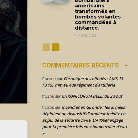
bombardiers
américains
transformés en
bombes volantes
commandées à
distance.
4 AOÛT 2026
COMMENTAIRES RÉCENTS
Chronique des blindés : AMX 13
Convert
sur
F3 155 mm au 40e régiment d’artillerie
CHRONICORUM BELLI du 2 août
titusou
sur
Incendies en Gironde : les armées
titusou
sur
déploient un dispositif d’ampleur inédite en
appui de la sécurité civile. L’A400M engagé
pour la première fois en « bombardier d’eau
».