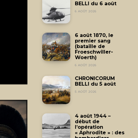
BELLI du 6 août
6 AOÛT 2026
6 août 1870, le
premier sang
(bataille de
Froeschwiller-
Woerth)
6 AOÛT 2026
CHRONICORUM
BELLI du 5 août
5 AOÛT 2026
4 août 1944 –
début de
l’opération
« Aphrodite » : des