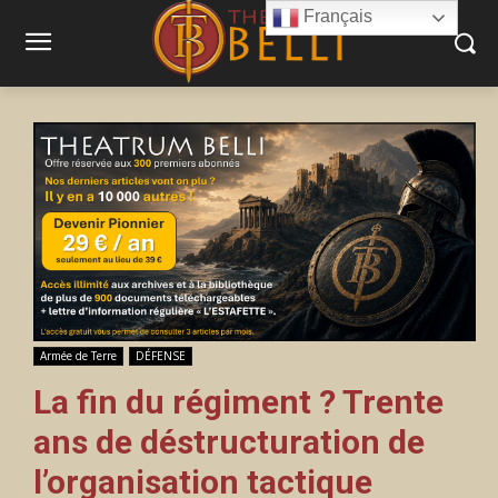
Français
Armée de Terre
DÉFENSE
La fin du régiment ? Trente
ans de déstructuration de
l’organisation tactique