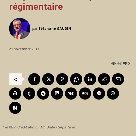
régimentaire
par
Stéphane GAUDIN
28 novembre 2013
0
540
17e RGP. Crédit photo : Adj Drahi / Sirpa Terre