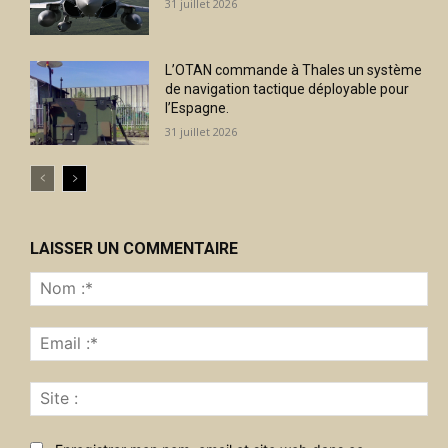
31 juillet 2026
L’OTAN commande à Thales un système
de navigation tactique déployable pour
l’Espagne.
31 juillet 2026
LAISSER UN COMMENTAIRE
No
:*
Ema
:*
Sit
: