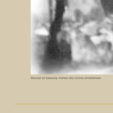
Mourad de Sebastia, meneur des milices arméniennes.