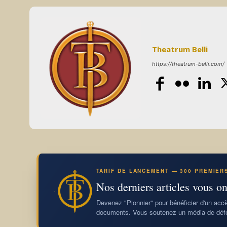
Theatrum Belli
https://theatrum-belli.com/
TARIF DE LANCEMENT — 300 PREMIER
Nos derniers articles vous on
Devenez "Pionnier" pour bénéficier d'un accès
documents. Vous soutenez un média de défe