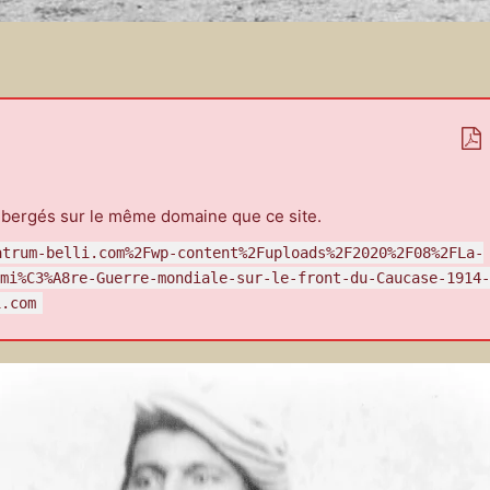
ébergés sur le même domaine que ce site.
atrum-belli.com%2Fwp-content%2Fuploads%2F2020%2F08%2FLa-
mi%C3%A8re-Guerre-mondiale-sur-le-front-du-Caucase-1914-
i.com