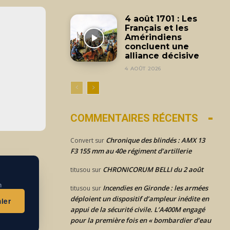
4 août 1701 : Les
Français et les
Amérindiens
concluent une
alliance décisive
4 AOÛT 2026
COMMENTAIRES RÉCENTS
Chronique des blindés : AMX 13
Convert
sur
F3 155 mm au 40e régiment d’artillerie
CHRONICORUM BELLI du 2 août
titusou
sur
n
Incendies en Gironde : les armées
titusou
sur
déploient un dispositif d’ampleur inédite en
ier
appui de la sécurité civile. L’A400M engagé
pour la première fois en « bombardier d’eau