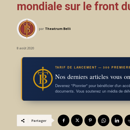
mondiale sur le front 
par
Theatrum Belli
8 août 2020
TARIF DE LANCEMENT — 300 PREMIER
Nos derniers articles vous on
Devenez "Pionnier" pour bénéficier d'un accès
documents. Vous soutenez un média de défe
Partager