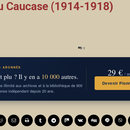
du Caucase (1914-1918)
0
S ABONNÉS
29 €
/ a
t plu ? Il y en a
10 000
autres.
Devenir Pionn
 illimité aux archives et à la bibliothèque de 900
nse indépendant depuis 20 ans.