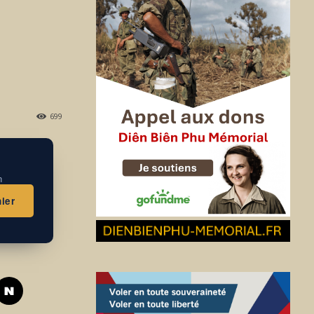
699
n
ier