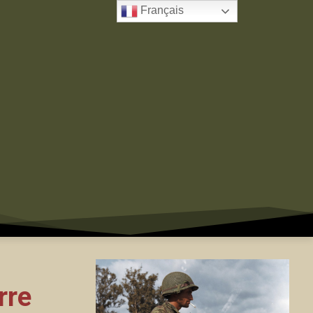
Français
rre