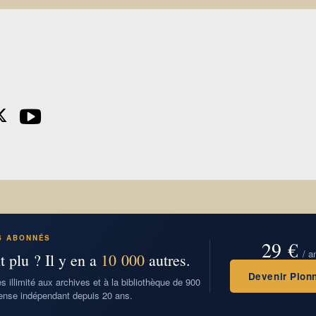
S ABONNÉS
29 €
/ a
t plu ? Il y en a
10 000
autres.
Devenir Pionn
 illimité aux archives et à la bibliothèque de 900
nse indépendant depuis 20 ans.