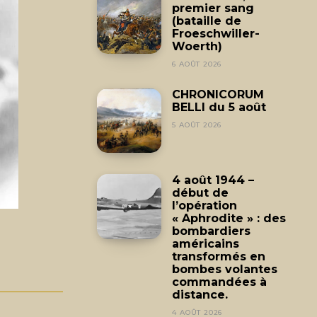
premier sang
(bataille de
Froeschwiller-
Woerth)
6 AOÛT 2026
CHRONICORUM
BELLI du 5 août
5 AOÛT 2026
4 août 1944 –
début de
l’opération
« Aphrodite » : des
bombardiers
américains
transformés en
bombes volantes
commandées à
distance.
4 AOÛT 2026