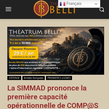
Français
DÉFENSE
Armées françaises
PREMIERES LIGNES
La SIMMAD prononce la
première capacité
opérationnelle de COMP@S