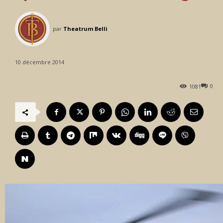
par
Theatrum Belli
10 décembre 2014
0
1081