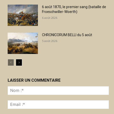
6 août 1870, le premier sang (bataille de
Froeschwiller-Woerth)
6 août 2026
CHRONICORUM BELLI du 5 août
5 août 2026
LAISSER UN COMMENTAIRE
No
:*
Ema
:*