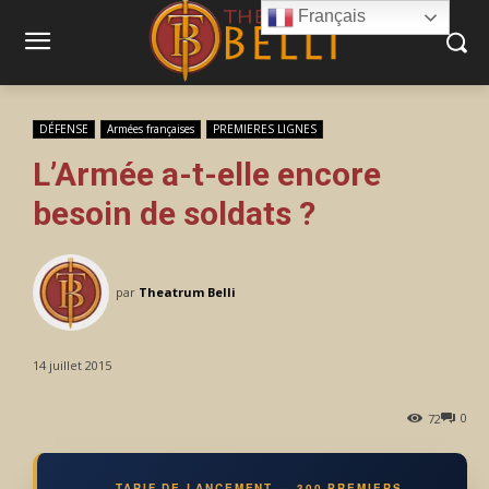
Français
DÉFENSE
Armées françaises
PREMIERES LIGNES
L’Armée a-t-elle encore
besoin de soldats ?
par
Theatrum Belli
14 juillet 2015
0
72
TARIF DE LANCEMENT — 300 PREMIERS