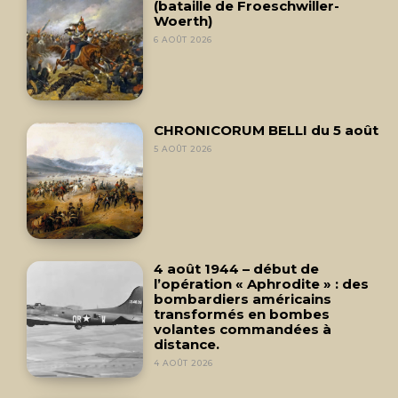
(bataille de Froeschwiller-
Woerth)
6 AOÛT 2026
CHRONICORUM BELLI du 5 août
5 AOÛT 2026
4 août 1944 – début de
l’opération « Aphrodite » : des
bombardiers américains
transformés en bombes
volantes commandées à
distance.
4 AOÛT 2026