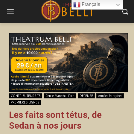
Français
CONTRIBUTEURS TB
Cercle Maréchal Foch
DÉFENSE
Armées françaises
PREMIERES LIGNES
Les faits sont tétus, de
Sedan à nos jours