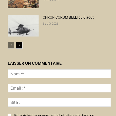
CHRONICORUM BELLI du 6 août
6 août 2026
LAISSER UN COMMENTAIRE
No
:*
Ema
:*
Sit
:
Enregistrer mon nom, email et site web dans ce