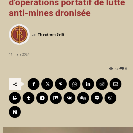
d’opérations portatif de lutte
anti-mines dronisée
par
Theatrum Belli
11 mars 2024
0
577