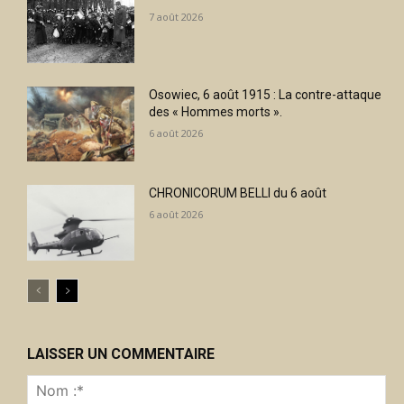
7 août 2026
Osowiec, 6 août 1915 : La contre-attaque
des « Hommes morts ».
6 août 2026
CHRONICORUM BELLI du 6 août
6 août 2026
LAISSER UN COMMENTAIRE
No
:*