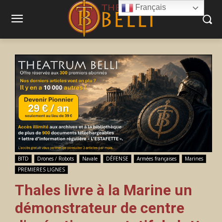
Français
BITD
Drones / Robots
Navale
DÉFENSE
Armées françaises
Marines
PREMIERES LIGNES
Thales livre à la Marine un
démonstrateur de centre