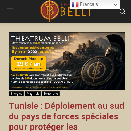
Français
Énergies
Maghreb
Terrorisme
Tunisie : Déploiement au sud
du pays de forces spéciales
pour protéger les