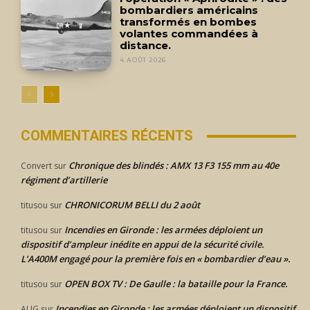
bombardiers américains
transformés en bombes
volantes commandées à
distance.
4 AOÛT 2026
COMMENTAIRES RÉCENTS
Chronique des blindés : AMX 13 F3 155 mm au 40e
Convert
sur
régiment d’artillerie
CHRONICORUM BELLI du 2 août
titusou
sur
Incendies en Gironde : les armées déploient un
titusou
sur
dispositif d’ampleur inédite en appui de la sécurité civile.
L’A400M engagé pour la première fois en « bombardier d’eau ».
OPEN BOX TV : De Gaulle : la bataille pour la France.
titusou
sur
Incendies en Gironde : les armées déploient un dispositif
AUG
sur