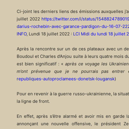
Ci-joint les derniers liens des émissions auxquelles j’
juillet 2022
https://twitter.com/i/status/1548824789
darius-rochebin-avec-garance-pardigon-du-16-07-22
INFO
, Lundi 18 juillet 2022 :
LCI Midi du lundi 18 juillet
Après la rencontre sur un de ces plateaux avec un des 
Boudoul et Charles d’Anjou suite à leurs quatre mois 
est bien significatif : «
après ce voyage les Ukrainien
m’ont prévenue que je ne pourrais pas entrer 
republiques-autoproclamees-donetsk-lougansk
)
Pour en revenir à la guerre russo-ukrainienne, la situat
la ligne de front.
En effet, après s’être alarmé et avoir mis en garde 
annonçant une nouvelle offensive, le président Z