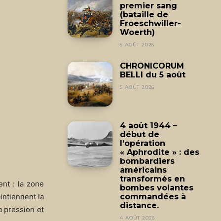
premier sang
(bataille de
Froeschwiller-
Woerth)
6 AOÛT 2026
CHRONICORUM
BELLI du 5 août
5 AOÛT 2026
4 août 1944 –
début de
l’opération
« Aphrodite » : des
bombardiers
américains
transformés en
ent : la zone
bombes volantes
intiennent la
commandées à
distance.
a pression et
4 AOÛT 2026