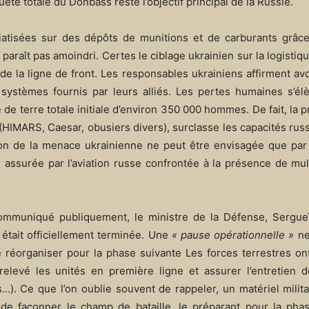
quête totale du Donbass reste l’objectif principal de la Russie.
atisées sur des dépôts de munitions et de carburants grâce à
 paraît pas amoindri. Certes le ciblage ukrainien sur la logistiqu
de la ligne de front. Les responsables ukrainiens affirment avo
systèmes fournis par leurs alliés. Les pertes humaines s’élè
de terre totale initiale d’environ 350 000 hommes. De fait, la pr
km (HIMARS, Caesar, obusiers divers), surclasse les capacités rus
ction de la menace ukrainienne ne peut être envisagée que pa
 assurée par l’aviation russe confrontée à la présence de mu
 communiqué publiquement, le ministre de la Défense, Sergue
était officiellement terminée. Une
« pause opérationnelle »
ne
 réorganiser pour la phase suivante Les forces terrestres on
relevé les unités en première ligne et assurer l’entretien d
. Ce que l’on oublie souvent de rappeler, un matériel milita
 de façonner le champ de bataille, le préparant pour la phas