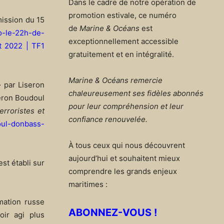
Dans le cadre de notre opération de
promotion estivale, ce numéro
mission du 15
de
Marine & Océans
est
eo-le-22h-de-
exceptionnellement accessible
et 2022 | TF1
gratuitement et en intégralité.
Marine & Océans remercie
»
par Liseron
chaleureusement ses fidèles abonnés
seron Boudoul
pour leur compréhension et leur
rroristes et
confiance renouvelée.
oul-donbass-
À tous ceux qui nous découvrent
aujourd’hui et souhaitent mieux
est établi sur
comprendre les grands enjeux
maritimes :
rmation russe
ABONNEZ-VOUS !
oir agi plus