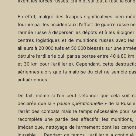
fixent les forces russes. Enfin et surtout à l’Est, la con
En effet, malgré des frappes significatives bien médi
fournie par les occidentaux, l’effort de guerre russe ne
l’armée russe à disperser les dépôts et à les éloigner 
centres logistiques et de munitions russes avec les 
ailleurs à 20 000 tués et 50 000 blessés sur une armée 
détruire l’artillerie qui, par sa portée entre 40 à 80 
et 30 km pour l’artillerie). Cependant, cette destru
aériennes alors que la maîtrise du ciel ne semble pas
antiaériennes.
De fait, même si l’on peut s’étonner que cela soit
déclarée que la
« pause opérationnelle »
de la Russie 
l’arrêt des combats mais le temps nécessaire pour se
recomplété une partie des effectifs, les munitions, 
(mécanique, nettoyage de l’armement dont les canons…)
inusable … Pendant ce temps, l’artillerie a continué