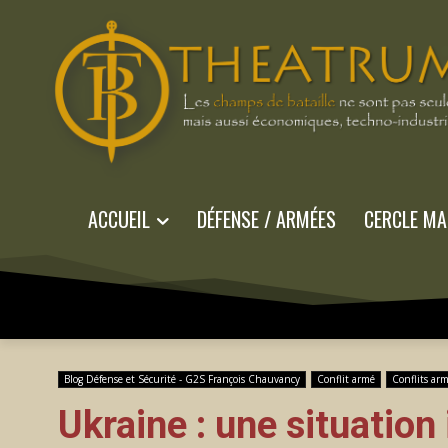
ACCUEIL
DÉFENSE / ARMÉES
CERCLE MA
Blog Défense et Sécurité - G2S François Chauvancy
Conflit armé
Conflits ar
Ukraine : une situation