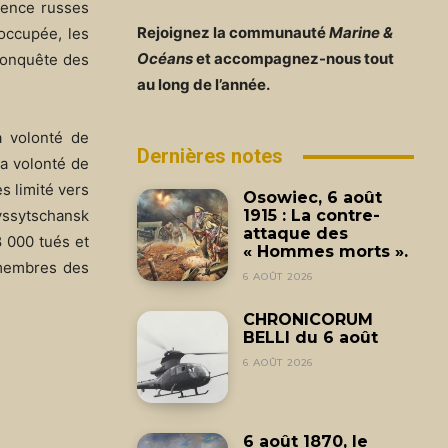
luence russes
Rejoignez la communauté
Marine &
occupée, les
Océans
et accompagnez-nous tout
econquête des
au long de l’année.
a volonté de
Dernières notes
la volonté de
s limité vers
Osowiec, 6 août
Lyssytschansk
1915 : La contre-
attaque des
8 000 tués et
« Hommes morts ».
 membres des
6 AOÛT 2026
CHRONICORUM
BELLI du 6 août
6 AOÛT 2026
6 août 1870, le