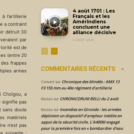
4 août 1701 : Les
 l’artillerie
Français et les
Amérindiens
e a contraint
concluent une
ir détruit 30
alliance décisive
veraient par
4 AOÛT 2026
iorité est de
ses (entre 20
r des frappes
COMMENTAIRES RÉCENTS
ltiples armes
Chronique des blindés : AMX 13
Convert
sur
F3 155 mm au 40e régiment d’artillerie
ï Choïgou, a
CHRONICORUM BELLI du 2 août
titusou
sur
 signifie pas
t sans doute
Incendies en Gironde : les armées
titusou
sur
déploient un dispositif d’ampleur inédite en
es matériels
appui de la sécurité civile. L’A400M engagé
ire n’est pas
pour la première fois en « bombardier d’eau
e suivante :