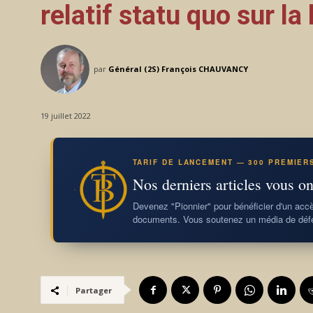
relatif statu quo sur la 
par
Général (2S) François CHAUVANCY
19 juillet 2022
TARIF DE LANCEMENT — 300 PREMIER
Nos derniers articles vous on
Devenez "Pionnier" pour bénéficier d'un accès
documents. Vous soutenez un média de défe
Partager