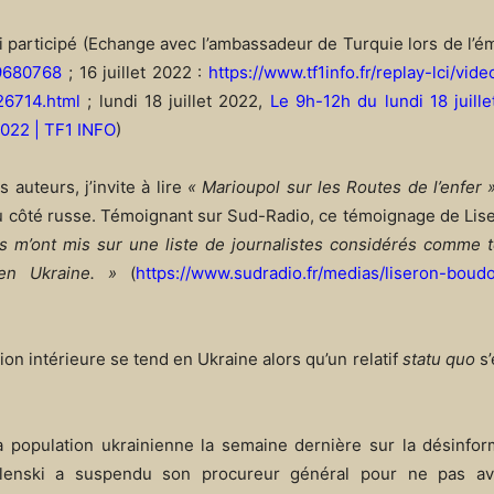
ai participé (Echange avec l’ambassadeur de Turquie lors de l’é
019680768
; 16 juillet 2022 :
https://www.tf1info.fr/replay-lci/vid
26714.html
; lundi 18 juillet 2022,
Le 9h-12h du lundi 18 juill
 2022 | TF1 INFO
)
auteurs, j’invite à lire
« Marioupol sur les Routes de l’enfer 
du côté russe. Témoignant sur Sud-Radio, ce témoignage de Li
s m’ont mis sur une liste de journalistes considérés comme te
en Ukraine. »
(
https://www.sudradio.fr/medias/liseron-boud
ion intérieure se tend en Ukraine alors qu’un relatif
statu quo
s’
la population ukrainienne la semaine dernière sur la désinfo
elenski a suspendu son procureur général pour ne pas av