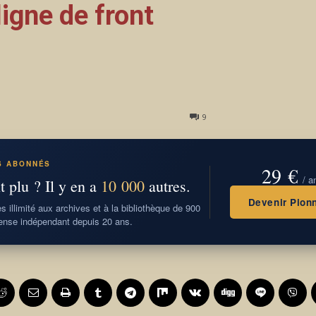
ligne de front
9
S ABONNÉS
29 €
/ a
t plu ? Il y en a
10 000
autres.
Devenir Pionn
 illimité aux archives et à la bibliothèque de 900
nse indépendant depuis 20 ans.