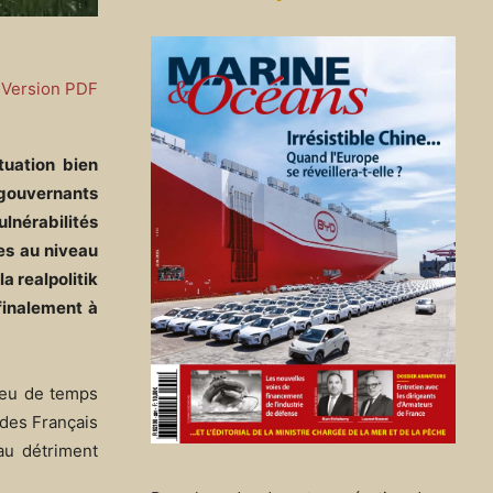
Version PDF
tuation bien
 gouvernants
lnérabilités
es au niveau
a realpolitik
 finalement à
peu de temps
 des Français
au détriment