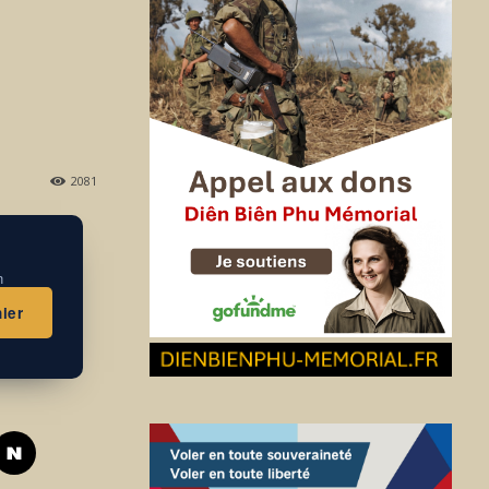
2081
n
ier