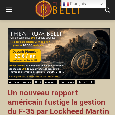
Français
Armées étrangères
BITD
Aérienne
Documents
IN ENGLISH
Un nouveau rapport
américain fustige la gestion
du F-35 par Lockheed Martin