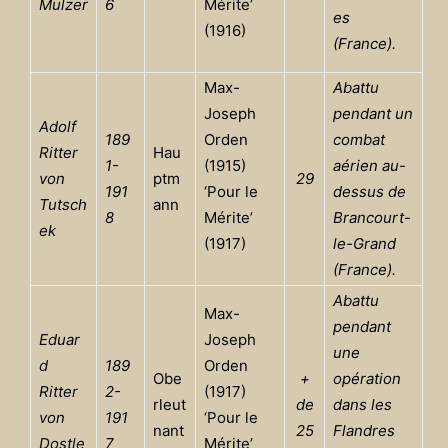
Mulzer
6
Mérite’
es
(1916)
(France).
Max-
Abattu
Joseph
pendant un
Adolf
189
Orden
combat
Ritter
Hau
1-
(1915)
aérien au-
von
ptm
29
191
‘Pour le
dessus de
Tutsch
ann
8
Mérite’
Brancourt-
ek
(1917)
le-Grand
(France).
Abattu
Max-
pendant
Eduar
Joseph
une
d
189
Orden
Obe
+
opération
Ritter
2-
(1917)
rleut
de
dans les
von
191
‘Pour le
nant
25
Flandres
Dostle
7
Mérite’