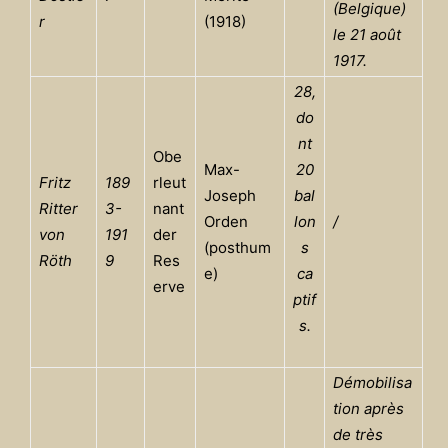
(Belgique)
r
(1918)
le 21 août
1917.
28,
do
nt
Obe
Max-
20
Fritz
189
rleut
Joseph
bal
Ritter
3-
nant
Orden
lon
/
von
191
der
(posthum
s
Röth
9
Res
e)
ca
erve
ptif
s.
Démobilisa
tion après
de très