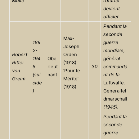
Mülle
roturier
devient
officier.
Pendant la
seconde
Max-
189
guerre
Joseph
2-
mondiale,
Robert
Orden
194
Obe
général
Ritter
(1918)
5
rleut
30
commanda
von
‘Pour le
(sui
nant
nt de la
Greim
Mérite’
cide
Luftwaffe
.
(1918)
)
Generalfel
dmarschall
(1945).
Pendant la
seconde
guerre