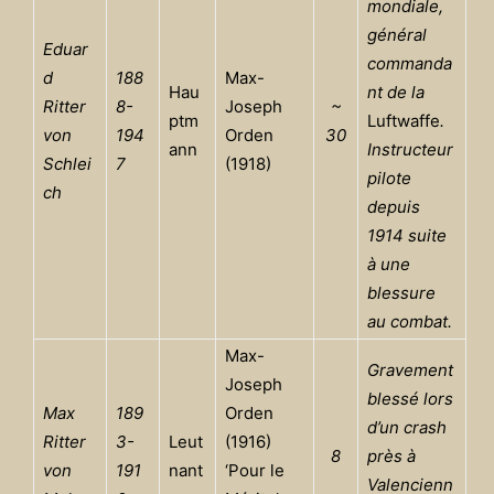
mondiale,
général
Eduar
commanda
d
188
Max-
Hau
nt de la
Ritter
8-
Joseph
~
ptm
Luftwaffe
.
von
194
Orden
30
ann
Instructeur
Schlei
7
(1918)
pilote
ch
depuis
1914 suite
à une
blessure
au combat.
Max-
Gravement
Joseph
blessé lors
Max
189
Orden
d’un crash
Ritter
3-
Leut
(1916)
8
près à
von
191
nant
‘Pour le
Valencienn