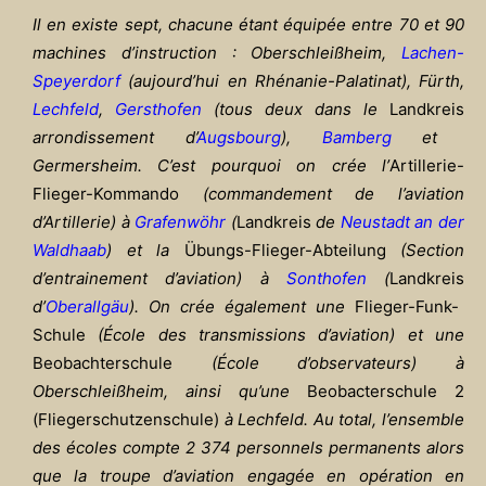
Il en existe sept, chacune étant équipée entre 70 et 90
machines d’instruction : Oberschlei
ßheim,
Lachen-
Speyerdorf
(aujourd’hui en Rhénanie-Palatinat), Fürth,
Lechfeld
,
Gersthofen
(tous deux dans le
Landkreis
arrondissement d’
Augsbourg
),
Bamberg
et
Germersheim. C’est pourquoi on crée l’
Artillerie-
Flieger-Kommando
(commandement de l’aviation
d’Artillerie) à
Grafenwöhr
(
Landkreis
de
Neustadt an der
Waldhaab
) et la
Übungs-Flieger-Abteilung
(Section
d’entrainement d’aviation) à
Sonthofen
(
Landkreis
d’
Oberallgäu
). On crée également une
Flieger-Funk-
Schule
(École des transmissions d’aviation) et une
Beobachterschule
(École d’observateurs) à
Oberschlei
ßheim, ainsi qu’une
Beobacterschule 2
(Fliegerschutzenschule)
à Lechfeld. Au total, l’ensemble
des écoles compte 2 374 personnels permanents alors
que la troupe d’aviation engagée en opération en