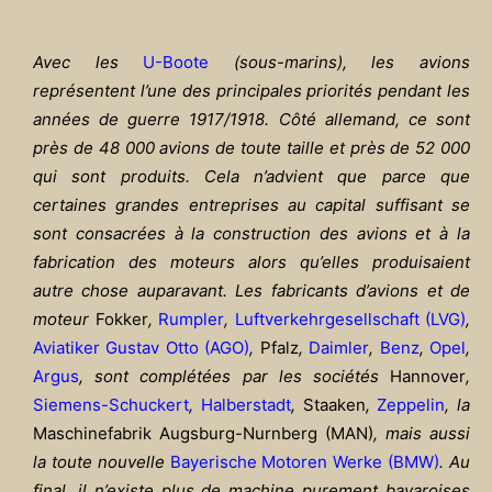
Avec les
U-Boote
(sous-marins), les avions
représentent l’une des principales priorités pendant les
années de guerre 1917/1918. Côté allemand, ce sont
près de 48 000 avions de toute taille et près de 52 000
qui sont produits. Cela n’advient que parce que
certaines grandes entreprises au capital suffisant se
sont consacrées à la construction des avions et à la
fabrication des moteurs alors qu’elles produisaient
autre chose auparavant. Les fabricants d’avions et de
moteur
Fokker
,
Rumpler
,
Luftverkehrgesellschaft (LVG)
,
Aviatiker Gustav Otto (AGO)
,
Pfalz
,
Daimler
,
Benz
,
Opel
,
Argus
, sont complétées par les sociétés
Hannover
,
Siemens-Schuckert
,
Halberstadt
,
Staaken
,
Zeppelin
, la
Maschinefabrik Augsburg-Nurnberg (MAN)
, mais aussi
la toute nouvelle
Bayerische Motoren Werke (BMW)
. Au
final, il n’existe plus de machine purement bavaroises