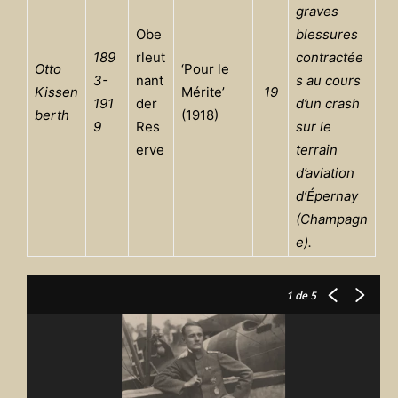
graves
Obe
blessures
189
rleut
contractée
Otto
‘Pour le
3-
nant
s au cours
Kissen
Mérite’
19
191
der
d’un crash
berth
(1918)
9
Res
sur le
erve
terrain
d’aviation
d’
É
pernay
(Champagn
e).
1
de 5