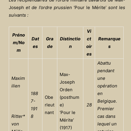
Joseph
et de l’ordre prussien
‘Pour le Mérite’
sont les
suivants :
Vi
Préno
Dat
Gra
Distinctio
ct
Remarque
m/No
es
de
n
oir
s
m
es
Abattu
pendant
Max-
Maxim
une
Joseph
ilien
opération
Orden
188
en
Obe
(posthum
7-
Belgique.
rleut
e)
28
191
Premier
nant
‘Pour le
Ritter*
8
cas dans
Mérite’
von
lequel un
(1917)