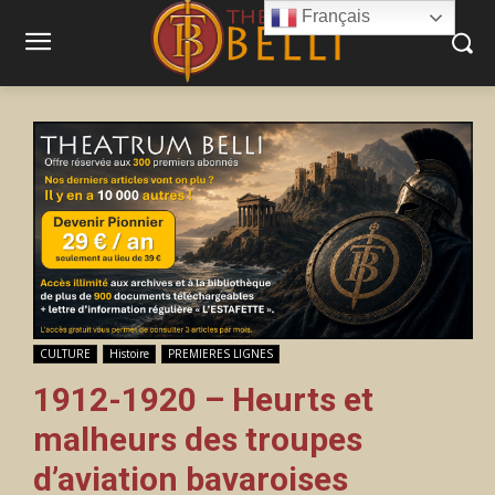
Français
CULTURE
Histoire
PREMIERES LIGNES
1912-1920 – Heurts et
malheurs des troupes
d’aviation bavaroises