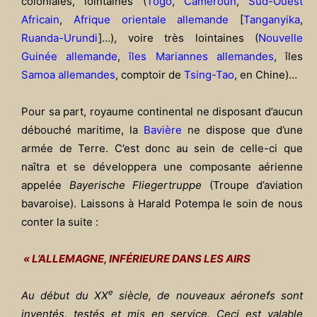
coloniales, lointaines (
Togo
,
Cameroun
,
Sud-Ouest
Africain
,
Afrique orientale allemande
[
Tanganyika
,
Ruanda-Urundi
]…), voire très lointaines (
Nouvelle
Guinée allemande
,
îles Mariannes allemandes
, îles
Samoa allemandes
, comptoir de
Tsing-Tao
, en Chine)…
Pour sa part, royaume continental ne disposant d’aucun
débouché maritime, la
Bavière
ne dispose que d’une
armée de Terre. C’est donc au sein de celle-ci que
naîtra et se développera une composante aérienne
appelée
Bayerische Fliegertruppe
(Troupe d’aviation
bavaroise). Laissons à Harald Potempa le soin de nous
conter la suite :
« L’ALLEMAGNE, INFÉRIEURE DANS LES AIRS
e
Au début du XX
siècle, de nouveaux aéronefs sont
inventés, testés et mis en service. Ceci est valable