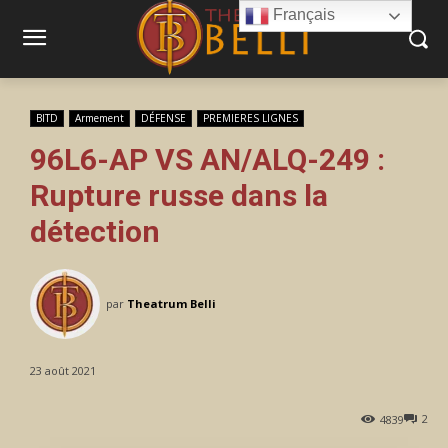
Français
BITD
Armement
DÉFENSE
PREMIERES LIGNES
96L6-AP VS AN/ALQ-249 :
Rupture russe dans la
détection
par
Theatrum Belli
23 août 2021
2
4839