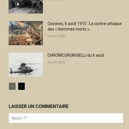
Osowiec, 6 août 1915 : La contre-attaque
des « Hommes morts ».
6 août 2026
CHRONICORUM BELLI du 6 août
6 août 2026
LAISSER UN COMMENTAIRE
No
:*