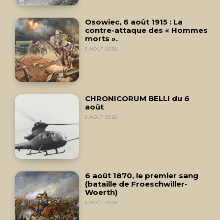
Osowiec, 6 août 1915 : La
contre-attaque des « Hommes
morts ».
6 AOÛT 2026
CHRONICORUM BELLI du 6
août
6 AOÛT 2026
6 août 1870, le premier sang
(bataille de Froeschwiller-
Woerth)
6 AOÛT 2026