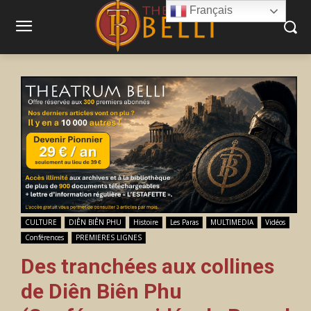
Français
CULTURE
DIÊN BIÊN PHU
Histoire
Les Paras
MULTIMEDIA
Vidéos
Conférences
PREMIERES LIGNES
Des tranchées aux collines
de Diên Biên Phu