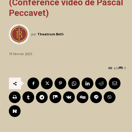
(Conférence vidéo de Pascal
Peccavet)
par
Theatrum Belli
19 février 2025
0
674