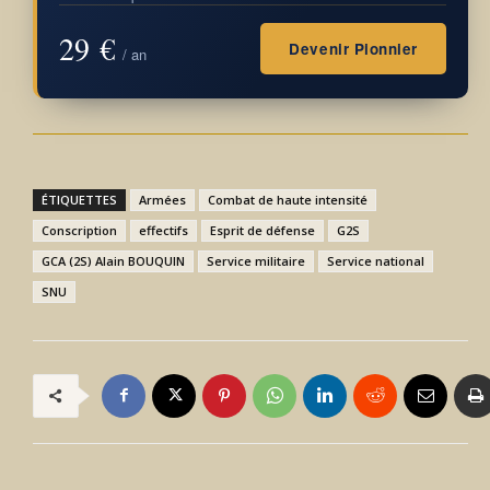
29 €
Devenir Pionnier
/ an
ÉTIQUETTES
Armées
Combat de haute intensité
Conscription
effectifs
Esprit de défense
G2S
GCA (2S) Alain BOUQUIN
Service militaire
Service national
SNU