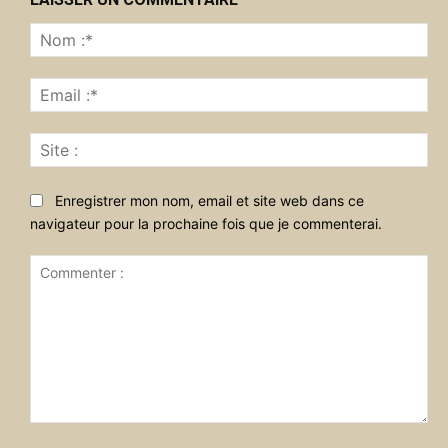
No
:*
Ema
:*
Sit
:
Enregistrer mon nom, email et site web dans ce
navigateur pour la prochaine fois que je commenterai.
Commenter