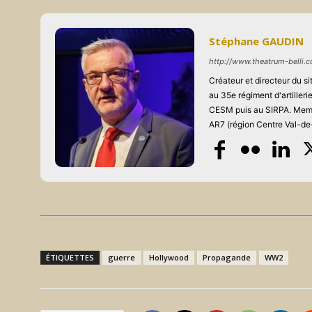
Stéphane GAUDIN
http://www.theatrum-belli.
Créateur et directeur du 
au 35e régiment d'artiller
CESM puis au SIRPA. Memb
AR7 (région Centre Val-de-
ÉTIQUETTES
guerre
Hollywood
Propagande
WW2