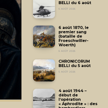
BELLI du 6 août
6 AOÛT 2026
6 août 1870, le
premier sang
(bataille de
Froeschwiller-
Woerth)
6 AOÛT 2026
CHRONICORUM
BELLI du 5 août
5 AOÛT 2026
4 août 1944 –
début de
l’opération
« Aphrodite » : des