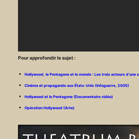
Pour approfondir le sujet :
Hollywood, le Pentagone et le monde : Les trois acteurs d’une s
Cinéma et propagande aux États-Unis (Infoguerre, 2005)
Hollywood et le Pentagone (Documentaire vidéo)
Opération Hollywood (Arte)