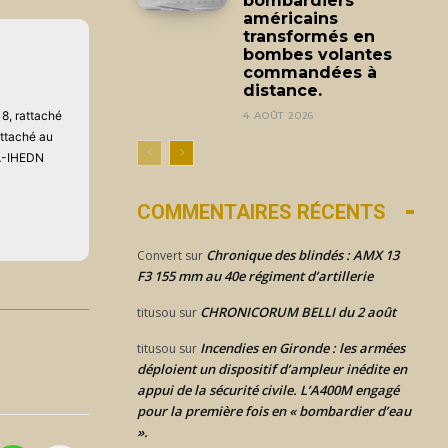
bombardiers
américains
transformés en
bombes volantes
commandées à
distance.
8, rattaché
4 AOÛT 2026
attaché au
AA-IHEDN
COMMENTAIRES RÉCENTS
Chronique des blindés : AMX 13
Convert
sur
F3 155 mm au 40e régiment d’artillerie
CHRONICORUM BELLI du 2 août
titusou
sur
Incendies en Gironde : les armées
titusou
sur
déploient un dispositif d’ampleur inédite en
appui de la sécurité civile. L’A400M engagé
pour la première fois en « bombardier d’eau
».