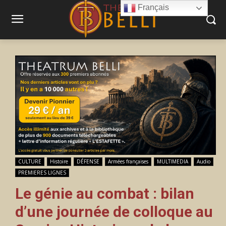
Français
CULTURE
Histoire
DÉFENSE
Armées françaises
MULTIMEDIA
Audio
PREMIERES LIGNES
Le génie au combat : bilan
d’une journée de colloque au