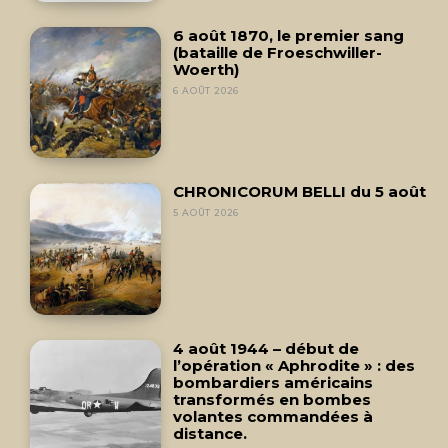
6 août 1870, le premier sang
(bataille de Froeschwiller-
Woerth)
6 AOÛT 2026
CHRONICORUM BELLI du 5 août
5 AOÛT 2026
4 août 1944 – début de
l’opération « Aphrodite » : des
bombardiers américains
transformés en bombes
volantes commandées à
distance.