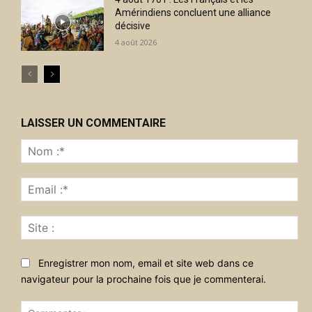
Amérindiens concluent une alliance
décisive
4 août 2026
LAISSER UN COMMENTAIRE
No
:*
Ema
:*
Sit
:
Enregistrer mon nom, email et site web dans ce
navigateur pour la prochaine fois que je commenterai.