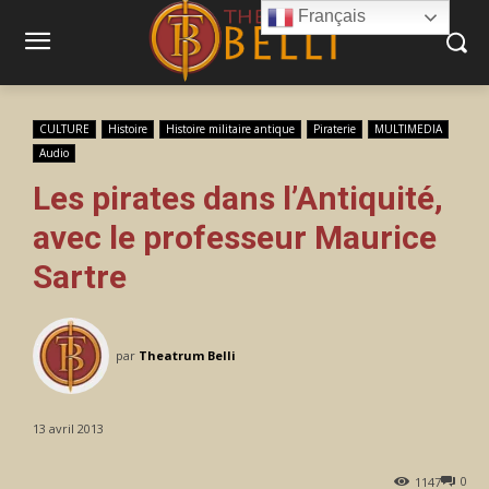
Français
CULTURE
Histoire
Histoire militaire antique
Piraterie
MULTIMEDIA
Audio
Les pirates dans l’Antiquité,
avec le professeur Maurice
Sartre
par
Theatrum Belli
13 avril 2013
0
1147