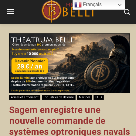
Français
Armes et armement
Industries de défense
Marines
BITD
Sagem enregistre une
nouvelle commande de
systèmes optroniques navals