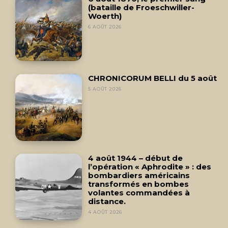
(bataille de Froeschwiller-
Woerth)
6 AOÛT 2026
CHRONICORUM BELLI du 5 août
5 AOÛT 2026
4 août 1944 – début de
l’opération « Aphrodite » : des
bombardiers américains
transformés en bombes
volantes commandées à
distance.
4 AOÛT 2026