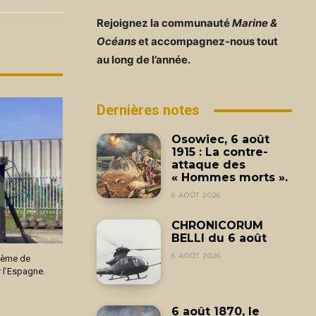
Rejoignez la communauté
Marine &
Océans
et accompagnez-nous tout
au long de l’année.
Dernières notes
Osowiec, 6 août
1915 : La contre-
attaque des
« Hommes morts ».
6 AOÛT 2026
CHRONICORUM
BELLI du 6 août
6 AOÛT 2026
tème de
 l’Espagne.
6 août 1870, le