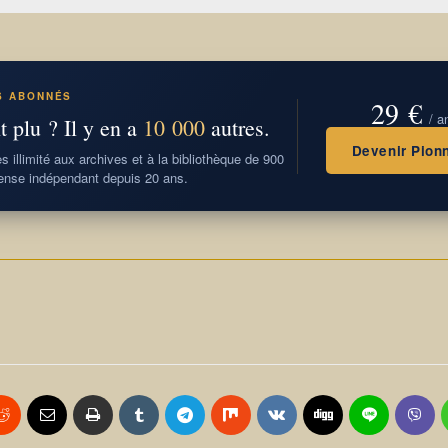
S ABONNÉS
29 €
/ a
t plu ? Il y en a
10 000
autres.
Devenir Pionn
 illimité aux archives et à la bibliothèque de 900
nse indépendant depuis 20 ans.