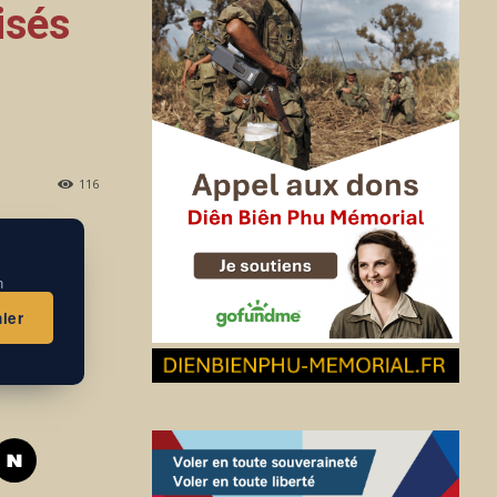
isés
116
n
ier