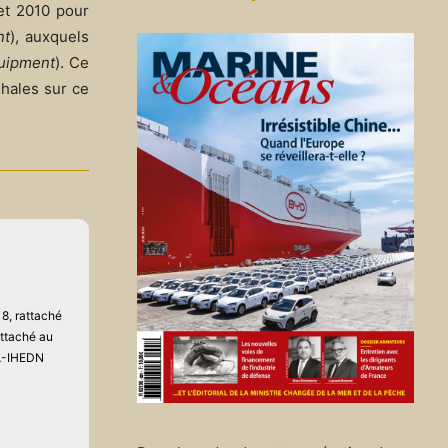
et 2010 pour
nt
), auxquels
uipment
). Ce
hales sur ce
8, rattaché
attaché au
AA-IHEDN