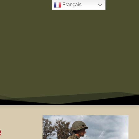
Français
e