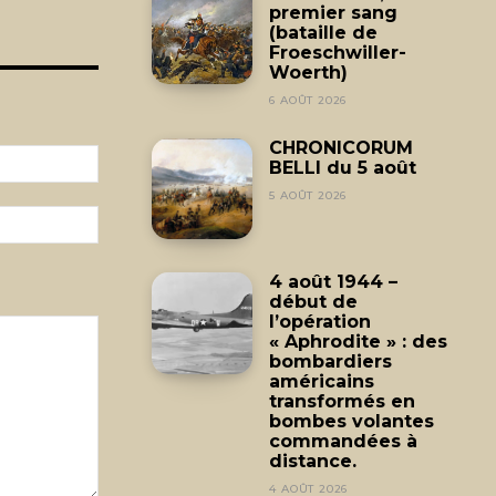
premier sang
(bataille de
Froeschwiller-
Woerth)
6 AOÛT 2026
CHRONICORUM
Email
BELLI du 5 août
:*
5 AOÛT 2026
Site
:
4 août 1944 –
début de
l’opération
« Aphrodite » : des
bombardiers
américains
transformés en
bombes volantes
commandées à
distance.
4 AOÛT 2026