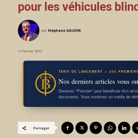
pour les véhicules blin
par
Stéphane GAUDIN
11 février 2013
TARIF DE LANCEMENT — 300 PREMIER
Nos derniers articles vous on
Devenez "Pionnier" pour bénéficier d'un accès
documents. Vous soutenez un média de défe
Partager