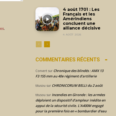
4 août 1701 : Les
Français et les
Amérindiens
concluent une
alliance décisive
ées
.
4 AOÛT 2026
COMMENTAIRES RÉCENTS
Chronique des blindés : AMX 13
Convert
sur
F3 155 mm au 40e régiment d’artillerie
CHRONICORUM BELLI du 2 août
titusou
sur
Incendies en Gironde : les armées
titusou
sur
déploient un dispositif d’ampleur inédite en
appui de la sécurité civile. L’A400M engagé
pour la première fois en « bombardier d’eau