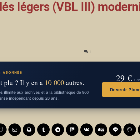
dés légers (VBL III) modern
1
S ABONNÉS
29 €
/ a
t plu ? Il y en a
10 000
autres.
Devenir Pionn
 illimité aux archives et à la bibliothèque de 900
nse indépendant depuis 20 ans.