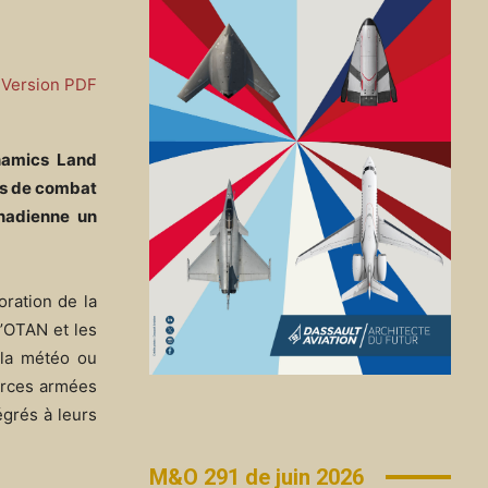
Version PDF
namics Land
ers de combat
nadienne un
ration de la
l’OTAN et les
r la météo ou
orces armées
égrés à leurs
M&O 291 de juin 2026