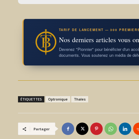
TARIF DE LANCEMENT — 300 PREMIER
Nos derniers articles vous on
Devenez "Pionnier" pour bénéficier d'un accès
documents. Vous soutenez un média de défe
ÉTIQUETTES
Optronique
Thales
Partager