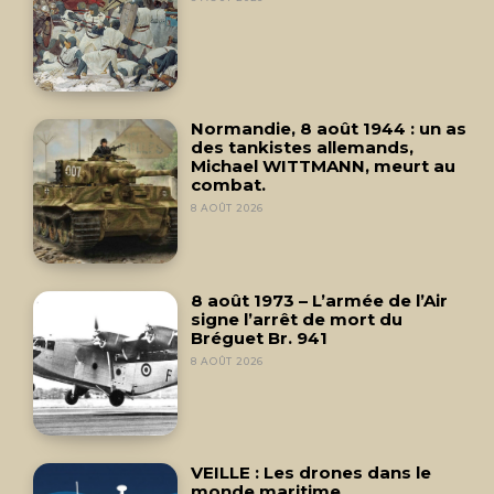
Normandie, 8 août 1944 : un as
des tankistes allemands,
Michael WITTMANN, meurt au
combat.
8 AOÛT 2026
8 août 1973 – L’armée de l’Air
signe l’arrêt de mort du
Bréguet Br. 941
8 AOÛT 2026
VEILLE : Les drones dans le
monde maritime.