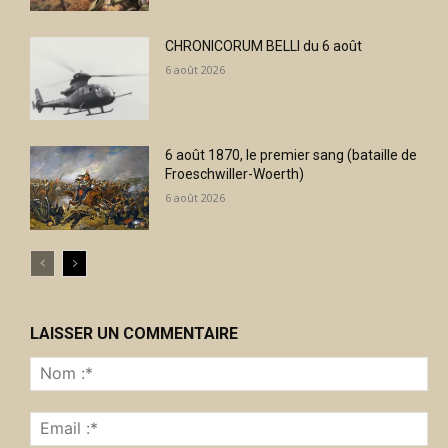
CHRONICORUM BELLI du 6 août
6 août 2026
6 août 1870, le premier sang (bataille de
Froeschwiller-Woerth)
6 août 2026
LAISSER UN COMMENTAIRE
No
:*
Ema
:*