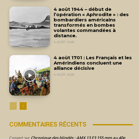
4 août 1944 – début de
l’opération « Aphrodite » : des
bombardiers américains
transformés en bombes
volantes commandées à
distance.
4 AOÛT 2026
4 août 1701 : Les Français et les
Amérindiens concluent une
alliance décisive
4 AOÛT 2026
COMMENTAIRES RÉCENTS
Chronique des blindés : AMX 13 F3 155 mm au 40e
Convert
sur