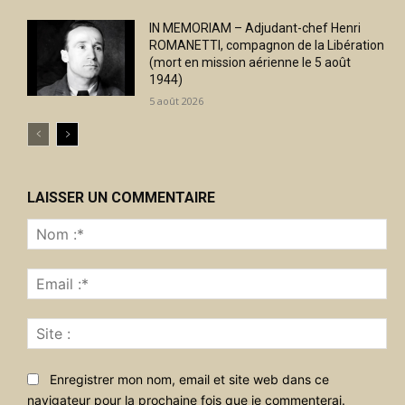
IN MEMORIAM – Adjudant-chef Henri
ROMANETTI, compagnon de la Libération
(mort en mission aérienne le 5 août
1944)
5 août 2026
LAISSER UN COMMENTAIRE
No
:*
Ema
:*
Sit
:
Enregistrer mon nom, email et site web dans ce
navigateur pour la prochaine fois que je commenterai.