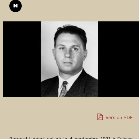
Version PDF
Bernard Hébert est né le 4 septembre 1921 à Falaise