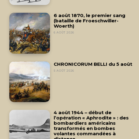
6 août 1870, le premier sang
(bataille de Froeschwiller-
Woerth)
6 AOÛT 2026
CHRONICORUM BELLI du 5 août
5 AOÛT 2026
4 août 1944 – début de
l’opération « Aphrodite » : des
bombardiers américains
transformés en bombes
volantes commandées à
distance.