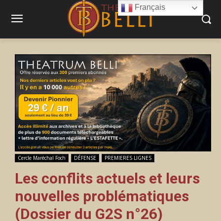
Français
Cercle Maréchal Foch
DÉFENSE
PREMIERES LIGNES
Les conflits actuels et leurs
nouvelles problématiques
(Dossier du G2S n°26)