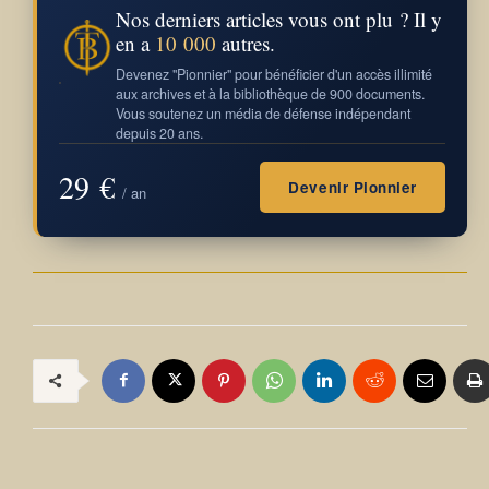
Nos derniers articles vous ont plu ? Il y
en a
10 000
autres.
Devenez "Pionnier" pour bénéficier d'un accès illimité
aux archives et à la bibliothèque de 900 documents.
Vous soutenez un média de défense indépendant
depuis 20 ans.
29 €
Devenir Pionnier
/ an