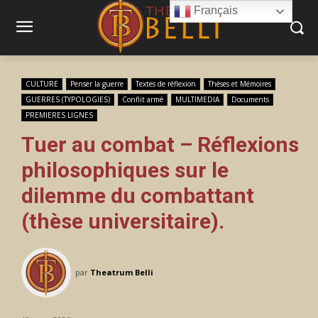
Français
CULTURE
Penser la guerre
Textes de réflexion
Thèses et Mémoires
GUERRES (TYPOLOGIES)
Conflit armé
MULTIMEDIA
Documents
PREMIERES LIGNES
Tuer au combat – Réflexions
philosophiques sur le
dilemme du combattant
(thèse universitaire).
par
Theatrum Belli