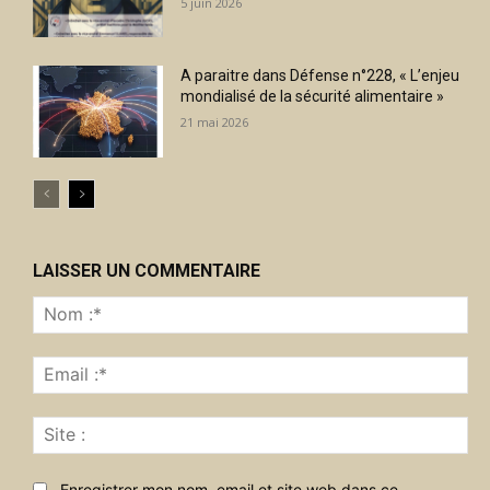
5 juin 2026
A paraitre dans Défense n°228, « L’enjeu
mondialisé de la sécurité alimentaire »
21 mai 2026
LAISSER UN COMMENTAIRE
No
:*
Ema
:*
Sit
:
Enregistrer mon nom, email et site web dans ce