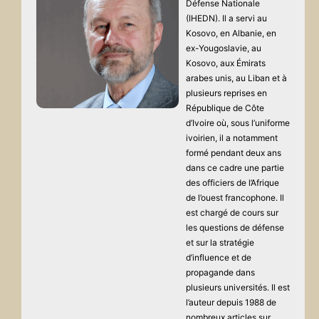
Défense Nationale
(IHEDN). Il a servi au
Kosovo, en Albanie, en
ex-Yougoslavie, au
Kosovo, aux Émirats
arabes unis, au Liban et à
plusieurs reprises en
République de Côte
d’Ivoire où, sous l’uniforme
ivoirien, il a notamment
formé pendant deux ans
dans ce cadre une partie
des officiers de l’Afrique
de l’ouest francophone. Il
est chargé de cours sur
les questions de défense
et sur la stratégie
d’influence et de
propagande dans
plusieurs universités. Il est
l’auteur depuis 1988 de
nombreux articles sur