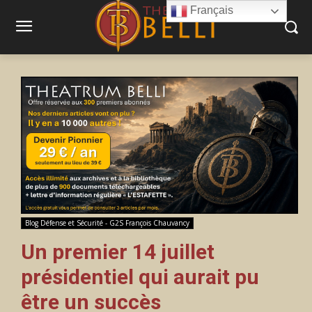
Français
Blog Défense et Sécurité - G2S François Chauvancy
Un premier 14 juillet
présidentiel qui aurait pu
être un succès