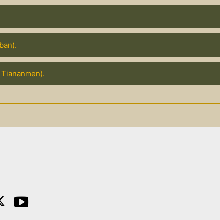
ban).
 Tiananmen).