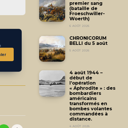
premier sang
(bataille de
Froeschwiller-
Woerth)
6 AOÛT 2026
CHRONICORUM
BELLI du 5 août
n
5 AOÛT 2026
ier
4 août 1944 –
début de
l’opération
« Aphrodite » : des
bombardiers
américains
transformés en
bombes volantes
commandées à
distance.
4 AOÛT 2026