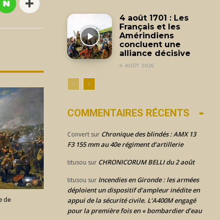
4 août 1701 : Les
Français et les
Amérindiens
concluent une
alliance décisive
4 AOÛT 2026
COMMENTAIRES RÉCENTS
Chronique des blindés : AMX 13
Convert
sur
F3 155 mm au 40e régiment d’artillerie
CHRONICORUM BELLI du 2 août
titusou
sur
Incendies en Gironde : les armées
titusou
sur
déploient un dispositif d’ampleur inédite en
e de
appui de la sécurité civile. L’A400M engagé
pour la première fois en « bombardier d’eau