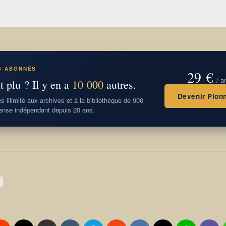
S ABONNÉS
29 €
/ a
t plu ? Il y en a
10 000
autres.
Devenir Pionn
 illimité aux archives et à la bibliothèque de 900
nse indépendant depuis 20 ans.