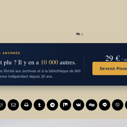
0
S ABONNÉS
29 €
/ a
t plu ? Il y en a
10 000
autres.
Devenir Pionn
 illimité aux archives et à la bibliothèque de 900
nse indépendant depuis 20 ans.