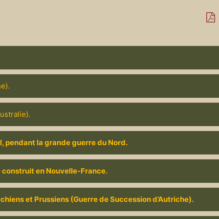
e).
ustralie).
Ösel, pendant la grande guerre du Nord.
e construit en Nouvelle-France.
richiens et Prussiens (Guerre de Succession d’Autriche).