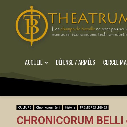
ACCUEIL
DÉFENSE / ARMÉES
CERCLE MA
CULTURE
Chronicorum Belli
Histoire
PREMIERES LIGNES
CHRONICORUM BELLI d