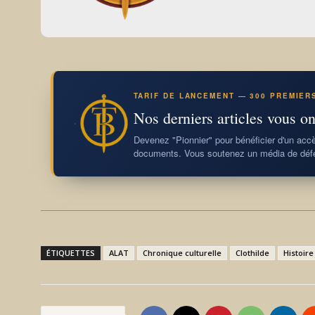
TARIF DE LANCEMENT — 300 PREMIER
Nos derniers articles vous on
Devenez "Pionnier" pour bénéficier d'un accès
documents. Vous soutenez un média de défe
ÉTIQUETTES
ALAT
Chronique culturelle
Clothilde
Histoire