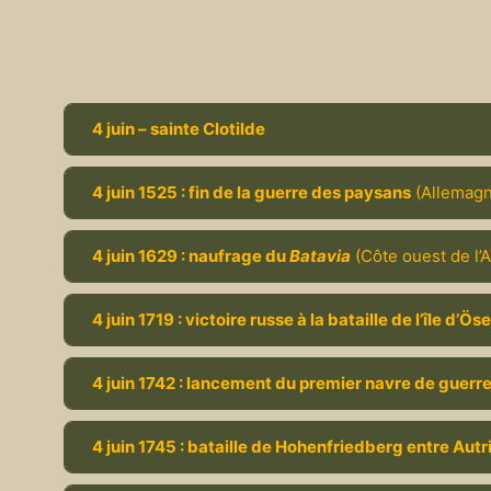
4 juin – sainte Clotilde
4 juin 1525 : fin de la guerre des paysans
(Allemagn
4 juin 1629 : naufrage du
Batavia
(Côte ouest de l’A
4 juin 1719 : victoire russe à la bataille de l’île d’
4 juin 1742 : lancement du premier navre de guerr
4 juin 1745 : bataille de Hohenfriedberg entre Aut