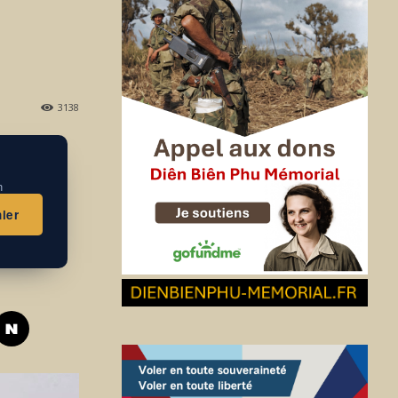
3138
n
ier