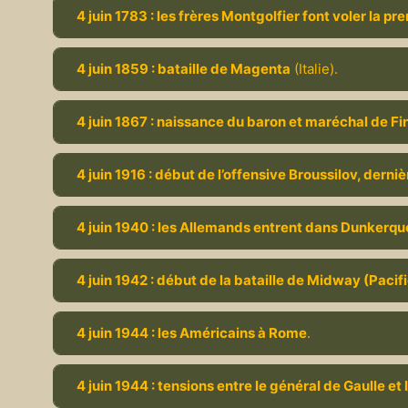
4 juin 1783 : les frères Montgolfier font voler la 
4 juin 1859 : bataille de Magenta
(Italie).
4 juin 1867 : naissance du baron et maréchal de F
4 juin 1916 : début de l’offensive Broussilov, derni
4 juin 1940 : les Allemands entrent dans Dunkerqu
4 juin 1942 : début de la bataille de Midway (Pacif
4 juin 1944 : les Américains à Rome
.
4 juin 1944 : tensions entre le général de Gaulle et