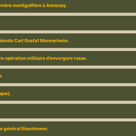
première montgolfière à Annonay.
inlande Carl Gustaf Mannerheim.
ère opération militaire d’envergure russe.
e
.
ique).
 le général Eisenhower.