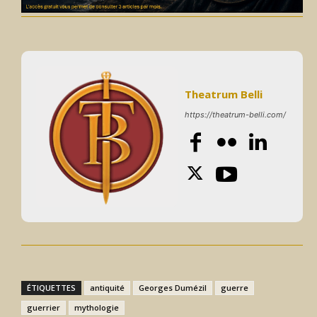
Theatrum Belli
https://theatrum-belli.com/
ÉTIQUETTES
antiquité
Georges Dumézil
guerre
guerrier
mythologie