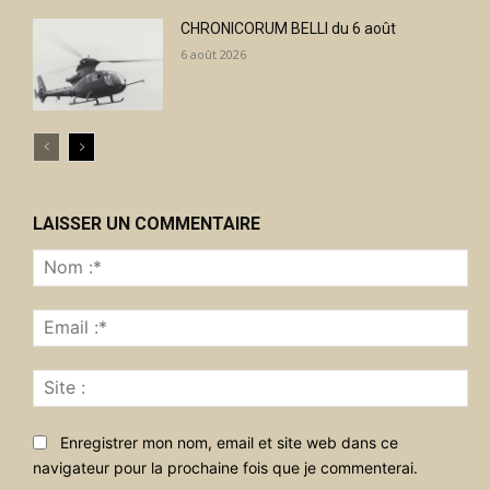
CHRONICORUM BELLI du 6 août
6 août 2026
LAISSER UN COMMENTAIRE
No
:*
Ema
:*
Sit
:
Enregistrer mon nom, email et site web dans ce
navigateur pour la prochaine fois que je commenterai.