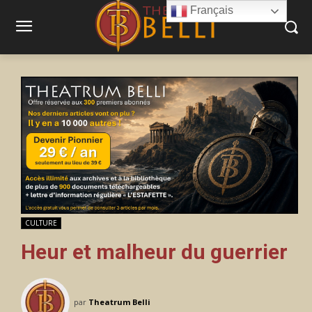
Français
CULTURE
Heur et malheur du guerrier
par
Theatrum Belli