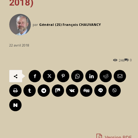
2018)
par
Général (2S) François CHAUVANCY
22 avril 2018
0
246
Version PDF