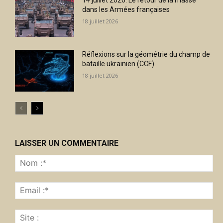
dans les Armées françaises
18 juillet 2026
Réflexions sur la géométrie du champ de
bataille ukrainien (CCF).
18 juillet 2026
LAISSER UN COMMENTAIRE
No
:*
Ema
:*
Sit