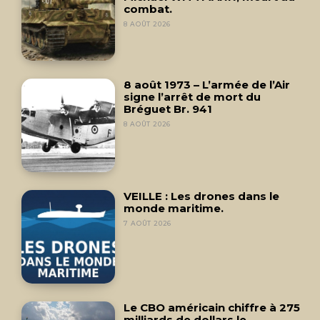
combat.
8 AOÛT 2026
8 août 1973 – L’armée de l’Air
signe l’arrêt de mort du
Bréguet Br. 941
8 AOÛT 2026
VEILLE : Les drones dans le
monde maritime.
7 AOÛT 2026
Le CBO américain chiffre à 275
milliards de dollars le