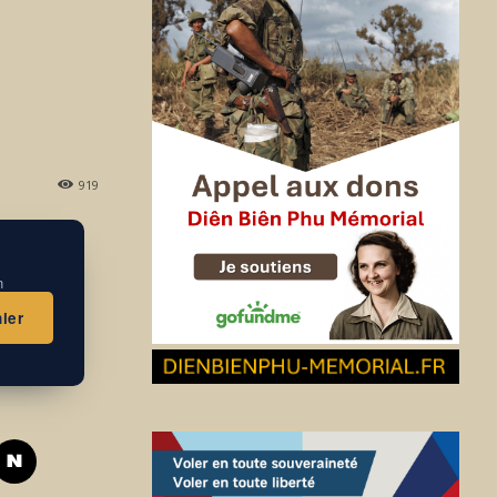
919
n
ier