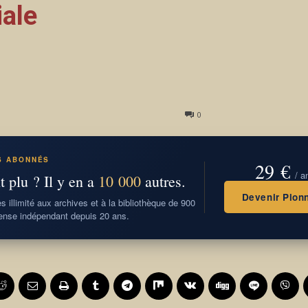
ale
0
S ABONNÉS
29 €
/ a
t plu ? Il y en a
10 000
autres.
Devenir Pionn
 illimité aux archives et à la bibliothèque de 900
nse indépendant depuis 20 ans.