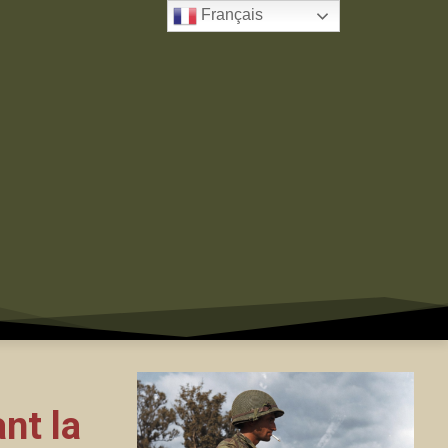
Français
nt la