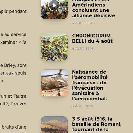
Amérindiens
concluent une
mplir pendant
alliance décisive
4 AOÛT 2026
re au service
CHRONICORUM
BELLI du 4 août
 examiner
« le
4 AOÛT 2026
e Briey, sont
Naissance de
ver aux seuls
l’aéromobilité
on.
française : de
l’évacuation
sanitaire à
un et l’autre
l’aérocombat.
uité, l’œuvre
3 AOÛT 2026
3-5 août 1916, la
bataille de Romani,
 bruits d’une
tournant de la