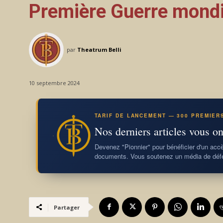
Première Guerre mondi
par
Theatrum Belli
10 septembre 2024
TARIF DE LANCEMENT — 300 PREMIER
Nos derniers articles vous on
Devenez "Pionnier" pour bénéficier d'un accès
documents. Vous soutenez un média de défe
Partager