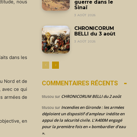
ttitude, nous
guerre dans le
Sinaï
3 AOÛT 2026
CHRONICORUM
BELLI du 3 août
3 AOÛT 2026
faits dans les
du Nord et de
COMMENTAIRES RÉCENTS
, avec ce qui
CHRONICORUM BELLI du 2 août
titusou
sur
ntes armées de
Incendies en Gironde : les armées
titusou
sur
déploient un dispositif d’ampleur inédite en
appui de la sécurité civile. L’A400M engagé
objective, en
pour la première fois en « bombardier d’eau
».