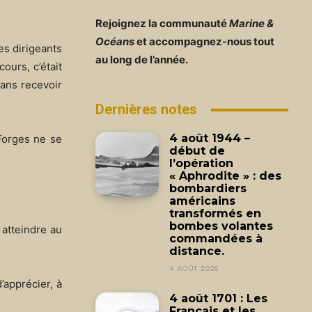
Rejoignez la communauté
Marine &
Océans
et accompagnez-nous tout
ses dirigeants
au long de l’année.
ours, c’était
 sans recevoir
Dernières notes
4 août 1944 –
 Forges ne se
début de
l’opération
« Aphrodite » : des
bombardiers
américains
transformés en
bombes volantes
 atteindre au
commandées à
distance.
4 AOÛT 2026
’apprécier, à
4 août 1701 : Les
Français et les