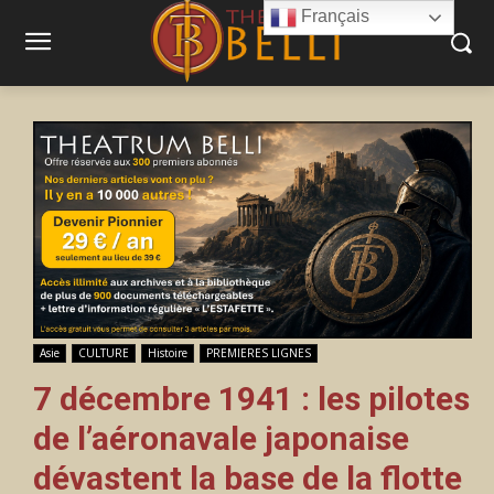
Français
Asie
CULTURE
Histoire
PREMIERES LIGNES
7 décembre 1941 : les pilotes
de l’aéronavale japonaise
dévastent la base de la flotte