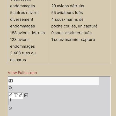
endommagés
29 avions détruits
5 autres navires
55 aviateurs tués
diversement
4 sous-marins de
endommagés
poche coulés, un capturé
188 avions détruits
9 sous-mariniers tués
128 avions
1 sous-marinier capturé
endommagés
2 403 tués ou
disparus
View Fullscreen
A
l
l
e
r
a