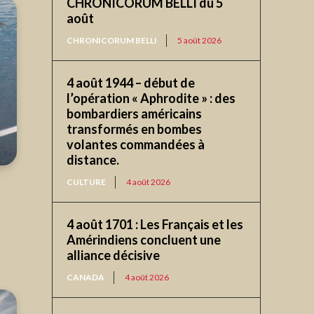
CHRONICORUM BELLI du 5
août
CHRONICORUM BELLI
5 août 2026
4 août 1944 – début de
l’opération « Aphrodite » : des
bombardiers américains
transformés en bombes
volantes commandées à
distance.
CULTURE
4 août 2026
4 août 1701 : Les Français et les
Amérindiens concluent une
alliance décisive
CANADA
4 août 2026