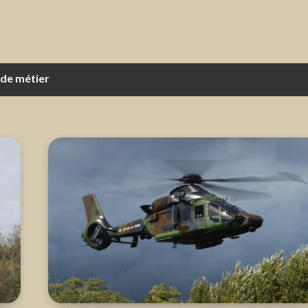
 de métier
s, être prêt. – Dossier 32 du Cercle Maréchal Foch.