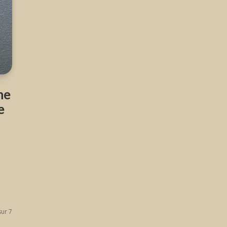
he
e
sur 7