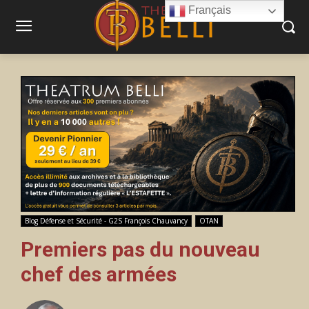
Français
Blog Défense et Sécurité - G2S François Chauvancy
OTAN
Premiers pas du nouveau
chef des armées