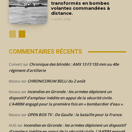
transformés en bombes
volantes commandées à
distance.
4 AOÛT 2026
COMMENTAIRES RÉCENTS
Chronique des blindés : AMX 13 F3 155 mm au 40e
Convert
sur
régiment d’artillerie
CHRONICORUM BELLI du 2 août
titusou
sur
Incendies en Gironde : les armées déploient un
titusou
sur
dispositif d’ampleur inédite en appui de la sécurité civile.
L’A400M engagé pour la première fois en « bombardier d’eau ».
OPEN BOX TV : De Gaulle : la bataille pour la France.
titusou
sur
Incendies en Gironde : les armées déploient un dispositif
AUG
sur
d’ampleur inédite en appui de la sécurité civile. L’A400M engagé