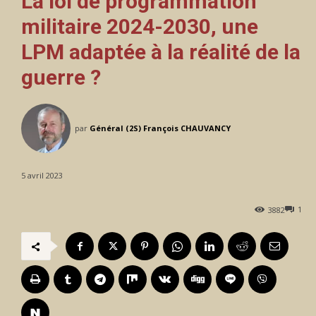
La loi de programmation
militaire 2024-2030, une
LPM adaptée à la réalité de la
guerre ?
par
Général (2S) François CHAUVANCY
5 avril 2023
1
3882