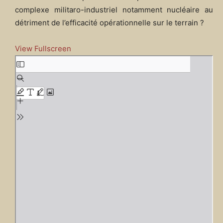
complexe militaro-industriel notamment nucléaire au
détriment de l’efficacité opérationnelle sur le terrain ?
View Fullscreen
A
l
l
e
r
a
u
c
o
n
t
e
n