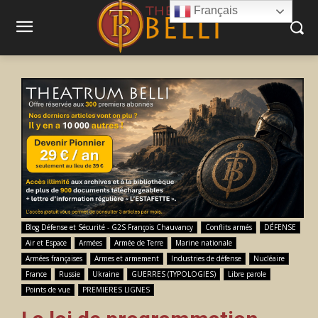
Français
Blog Défense et Sécurité - G2S François Chauvancy
Conflits armés
DÉFENSE
Air et Espace
Armées
Armée de Terre
Marine nationale
Armées françaises
Armes et armement
Industries de défense
Nucléaire
France
Russie
Ukraine
GUERRES (TYPOLOGIES)
Libre parole
Points de vue
PREMIERES LIGNES