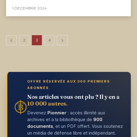
1 DÉCEMBRE 2024
2
3
4
OFFRE RÉSERVÉE AUX 300 PREMIERS
ABONNÉS.
Nos articles vous ont plu ? Il y en a
10 000 autres.
Devenez
Pionnier
: accès illimité aux
archives et à la bibliothèque de
900
documents
, et un PDF offert. Vous soutenez
un média de défense libre et indépendant.